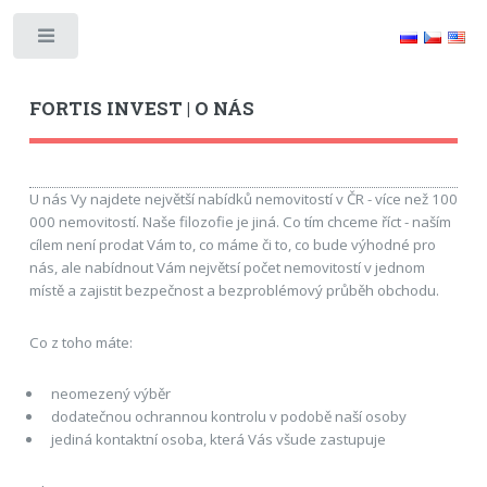
Toggle
FORTIS INVEST | O NÁS
U nás Vy najdete největší nabídků nemovitostí v ČR - více než 100
000 nemovitostí. Naše filozofie je jiná. Co tím chceme říct - naším
cílem není prodat Vám to, co máme či to, co bude výhodné pro
nás, ale nabídnout Vám největsí počet nemovitostí v jednom
místě a zajistit bezpečnost a bezproblémový průběh obchodu.
Co z toho máte:
neomezený výběr
dodatečnou ochrannou kontrolu v podobě naší osoby
jediná kontaktní osoba, která Vás všude zastupuje